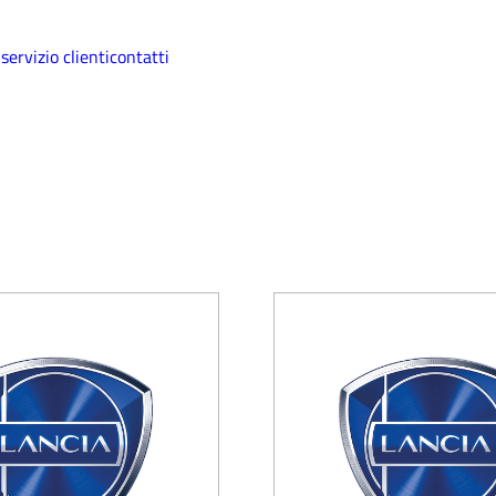
i
servizio clienti
contatti