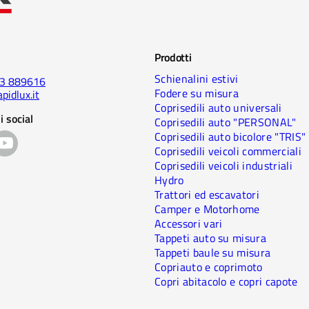
Prodotti
Schienalini estivi
23 889616
Fodere su misura
pidlux.it
Coprisedili auto universali
i social
Coprisedili auto "PERSONAL"
Coprisedili auto bicolore "TRIS"
Coprisedili veicoli commerciali
Coprisedili veicoli industriali
Hydro
Trattori ed escavatori
Camper e Motorhome
Accessori vari
Tappeti auto su misura
Tappeti baule su misura
Copriauto e coprimoto
Copri abitacolo e copri capote