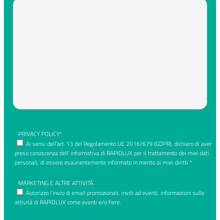
PRIVACY POLICY*
Ai sensi dell’art. 13 del Regolamento UE 2016/679 (GDPR), dichiaro di aver
preso conoscenza dell’ informativa di RAPIDLUX per il trattamento dei miei dati
personali, di essere esaurientemente informato in merito ai miei diritti *
MARKETING E ALTRE ATTIVITÀ
Autorizzo l’invio di email promozionali, inviti ad eventi, informazioni sulle
attività di RAPIDLUX come eventi e/o fiere.