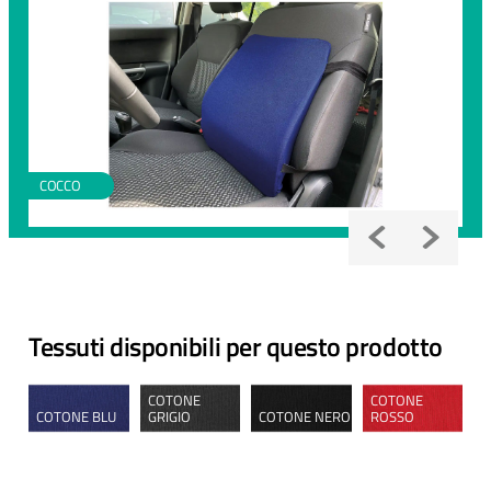
COCCO
Tessuti disponibili per questo prodotto
COTONE
COTONE
COTONE BLU
GRIGIO
COTONE NERO
ROSSO