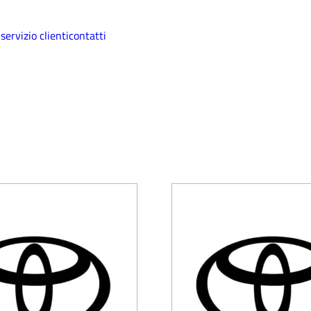
i
servizio clienti
contatti