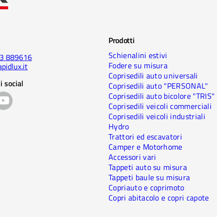
Prodotti
Schienalini estivi
23 889616
Fodere su misura
pidlux.it
Coprisedili auto universali
i social
Coprisedili auto "PERSONAL"
Coprisedili auto bicolore "TRIS"
Coprisedili veicoli commerciali
Coprisedili veicoli industriali
Hydro
Trattori ed escavatori
Camper e Motorhome
Accessori vari
Tappeti auto su misura
Tappeti baule su misura
Copriauto e coprimoto
Copri abitacolo e copri capote