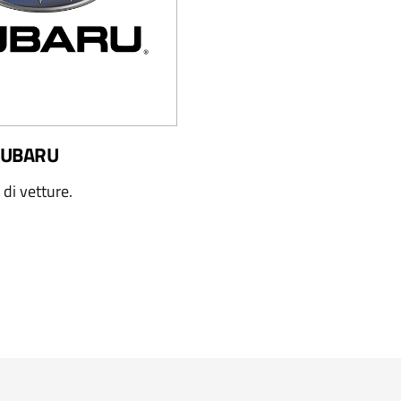
 SUBARU
i di vetture.