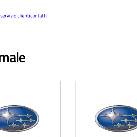
i
servizio clienti
contatti
rmale