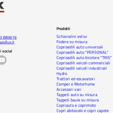
Prodotti
Schienalini estivi
23 889616
Fodere su misura
pidlux.it
Coprisedili auto universali
i social
Coprisedili auto "PERSONAL"
Coprisedili auto bicolore "TRIS"
Coprisedili veicoli commerciali
Coprisedili veicoli industriali
Hydro
Trattori ed escavatori
Camper e Motorhome
Accessori vari
Tappeti auto su misura
Tappeti baule su misura
Copriauto e coprimoto
Copri abitacolo e copri capote