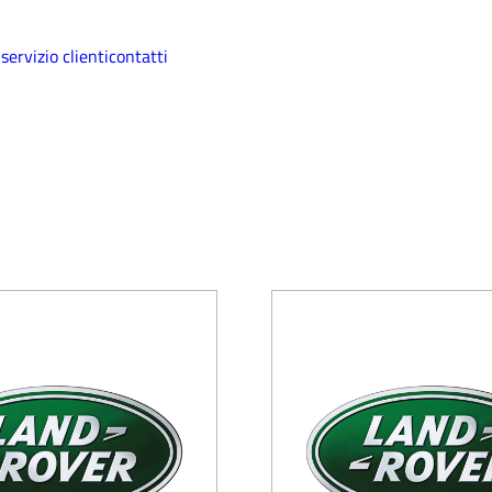
i
servizio clienti
contatti