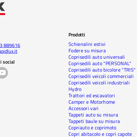
Prodotti
Schienalini estivi
23 889616
Fodere su misura
pidlux.it
Coprisedili auto universali
i social
Coprisedili auto "PERSONAL"
Coprisedili auto bicolore "TRIS"
Coprisedili veicoli commerciali
Coprisedili veicoli industriali
Hydro
Trattori ed escavatori
Camper e Motorhome
Accessori vari
Tappeti auto su misura
Tappeti baule su misura
Copriauto e coprimoto
Copri abitacolo e copri capote