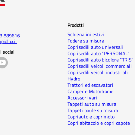
Prodotti
Schienalini estivi
23 889616
Fodere su misura
pidlux.it
Coprisedili auto universali
i social
Coprisedili auto "PERSONAL"
Coprisedili auto bicolore "TRIS"
Coprisedili veicoli commerciali
Coprisedili veicoli industriali
Hydro
Trattori ed escavatori
Camper e Motorhome
Accessori vari
Tappeti auto su misura
Tappeti baule su misura
Copriauto e coprimoto
Copri abitacolo e copri capote