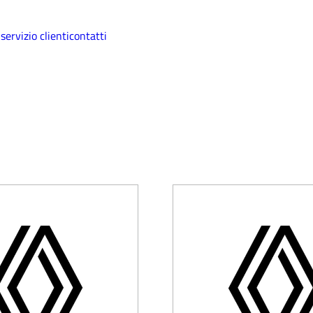
i
servizio clienti
contatti