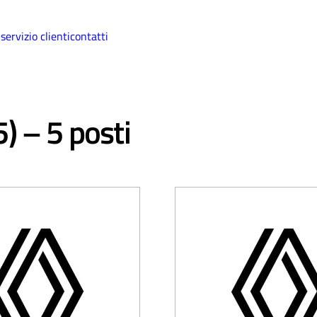
i
servizio clienti
contatti
) – 5 posti