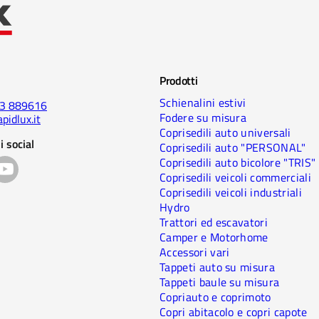
Prodotti
Schienalini estivi
23 889616
Fodere su misura
pidlux.it
Coprisedili auto universali
i social
Coprisedili auto "PERSONAL"
Coprisedili auto bicolore "TRIS"
Coprisedili veicoli commerciali
Coprisedili veicoli industriali
Hydro
Trattori ed escavatori
Camper e Motorhome
Accessori vari
Tappeti auto su misura
Tappeti baule su misura
Copriauto e coprimoto
Copri abitacolo e copri capote