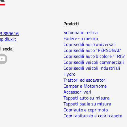
Prodotti
Schienalini estivi
23 889616
Fodere su misura
pidlux.it
Coprisedili auto universali
i social
Coprisedili auto "PERSONAL"
Coprisedili auto bicolore "TRIS"
Coprisedili veicoli commerciali
Coprisedili veicoli industriali
Hydro
Trattori ed escavatori
Camper e Motorhome
Accessori vari
Tappeti auto su misura
Tappeti baule su misura
Copriauto e coprimoto
Copri abitacolo e copri capote