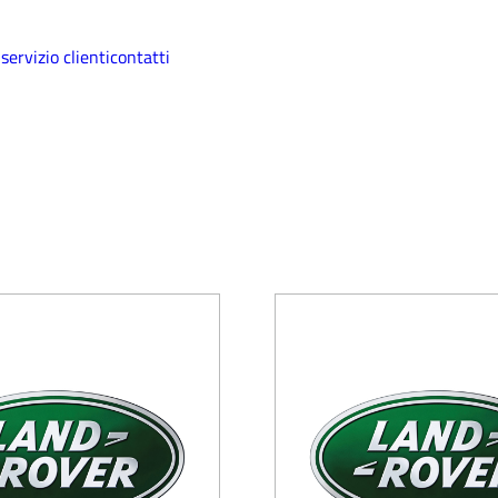
i
servizio clienti
contatti