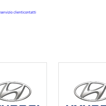
i
servizio clienti
contatti