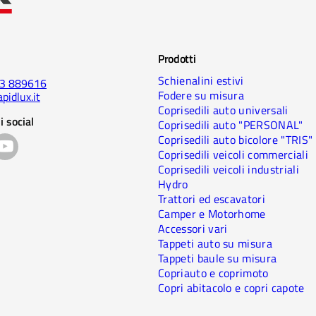
Prodotti
Schienalini estivi
23 889616
Fodere su misura
pidlux.it
Coprisedili auto universali
i social
Coprisedili auto "PERSONAL"
Coprisedili auto bicolore "TRIS"
Coprisedili veicoli commerciali
Coprisedili veicoli industriali
Hydro
Trattori ed escavatori
Camper e Motorhome
Accessori vari
Tappeti auto su misura
Tappeti baule su misura
Copriauto e coprimoto
Copri abitacolo e copri capote