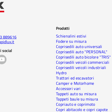
Prodotti
Schienalini estivi
23 889616
Fodere su misura
pidlux.it
Coprisedili auto universali
i social
Coprisedili auto "PERSONAL"
Coprisedili auto bicolore "TRIS"
Coprisedili veicoli commerciali
Coprisedili veicoli industriali
Hydro
Trattori ed escavatori
Camper e Motorhome
Accessori vari
Tappeti auto su misura
Tappeti baule su misura
Copriauto e coprimoto
Copri abitacolo e copri capote