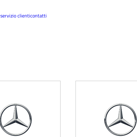
i
servizio clienti
contatti