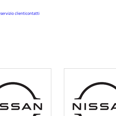
i
servizio clienti
contatti