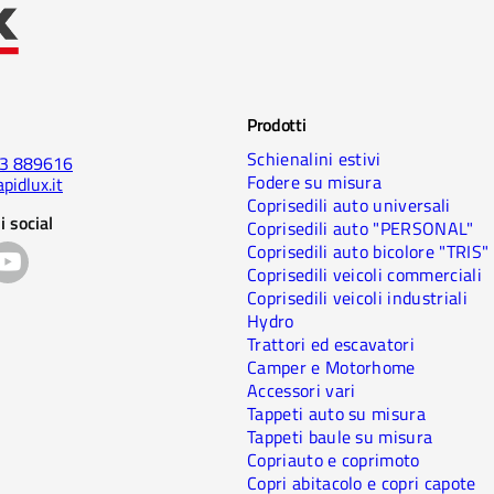
Prodotti
Schienalini estivi
23 889616
Fodere su misura
pidlux.it
Coprisedili auto universali
i social
Coprisedili auto "PERSONAL"
Coprisedili auto bicolore "TRIS"
Coprisedili veicoli commerciali
Coprisedili veicoli industriali
Hydro
Trattori ed escavatori
Camper e Motorhome
Accessori vari
Tappeti auto su misura
Tappeti baule su misura
Copriauto e coprimoto
Copri abitacolo e copri capote