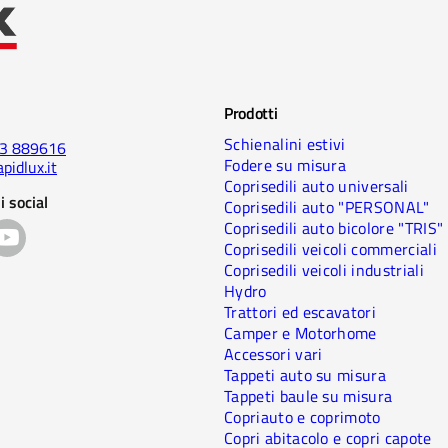
Prodotti
Schienalini estivi
23 889616
Fodere su misura
pidlux.it
Coprisedili auto universali
i social
Coprisedili auto "PERSONAL"
Coprisedili auto bicolore "TRIS"
Coprisedili veicoli commerciali
Coprisedili veicoli industriali
Hydro
Trattori ed escavatori
Camper e Motorhome
Accessori vari
Tappeti auto su misura
Tappeti baule su misura
Copriauto e coprimoto
Copri abitacolo e copri capote