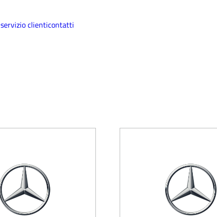
i
servizio clienti
contatti