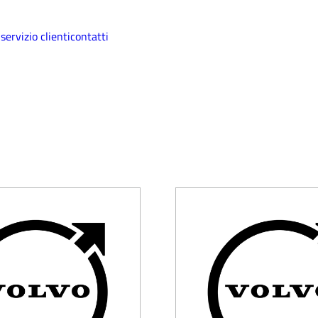
i
servizio clienti
contatti