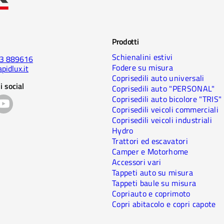
Prodotti
Schienalini estivi
23 889616
Fodere su misura
pidlux.it
Coprisedili auto universali
i social
Coprisedili auto "PERSONAL"
Coprisedili auto bicolore "TRIS"
Coprisedili veicoli commerciali
Coprisedili veicoli industriali
Hydro
Trattori ed escavatori
Camper e Motorhome
Accessori vari
Tappeti auto su misura
Tappeti baule su misura
Copriauto e coprimoto
Copri abitacolo e copri capote