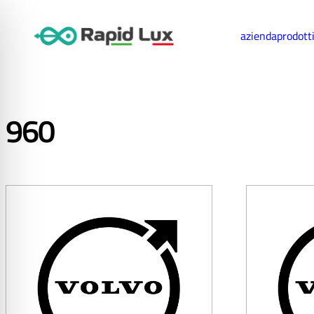
azienda
prodott
960