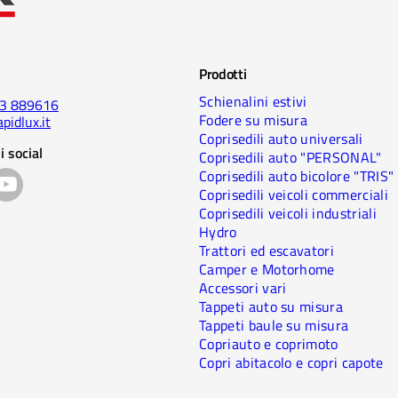
Prodotti
Schienalini estivi
23 889616
Fodere su misura
pidlux.it
Coprisedili auto universali
i social
Coprisedili auto "PERSONAL"
Coprisedili auto bicolore "TRIS"
Coprisedili veicoli commerciali
Coprisedili veicoli industriali
Hydro
Trattori ed escavatori
Camper e Motorhome
Accessori vari
Tappeti auto su misura
Tappeti baule su misura
Copriauto e coprimoto
Copri abitacolo e copri capote