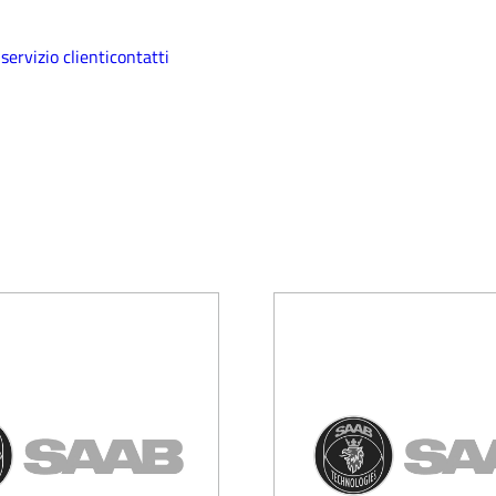
i
servizio clienti
contatti