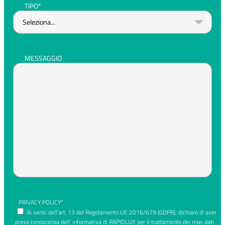
TIPO*
MESSAGGIO
PRIVACY POLICY*
Ai sensi dell’art. 13 del Regolamento UE 2016/679 (GDPR), dichiaro di aver
preso conoscenza dell’ informativa di RAPIDLUX per il trattamento dei miei dati