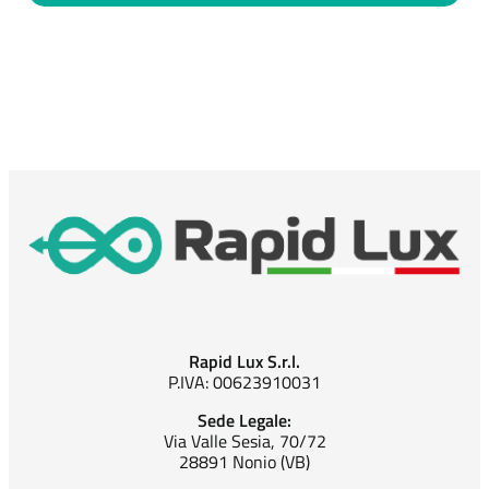
Rapid Lux S.r.l.
P.IVA: 00623910031
Sede Legale:
Via Valle Sesia, 70/72
28891 Nonio (VB)