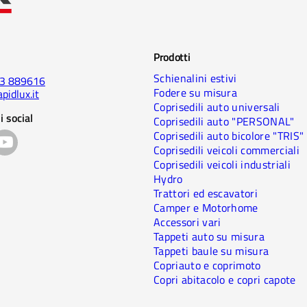
Prodotti
Schienalini estivi
23 889616
Fodere su misura
pidlux.it
Coprisedili auto universali
i social
Coprisedili auto "PERSONAL"
Coprisedili auto bicolore "TRIS"
Coprisedili veicoli commerciali
Coprisedili veicoli industriali
Hydro
Trattori ed escavatori
Camper e Motorhome
Accessori vari
Tappeti auto su misura
Tappeti baule su misura
Copriauto e coprimoto
Copri abitacolo e copri capote