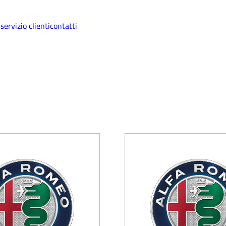
i
servizio clienti
contatti