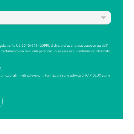
Regolamento UE 2016/679 (GDPR), dichiaro di aver preso conoscenza dell’
 trattamento dei miei dati personali, di essere esaurientemente informato
À
promozionali, inviti ad eventi, informazioni sulle attività di RAPIDLUX come