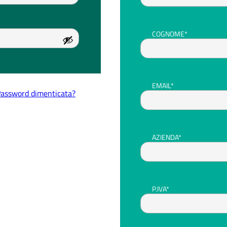
COGNOME*
EMAIL*
assword dimenticata?
AZIENDA*
P.IVA*