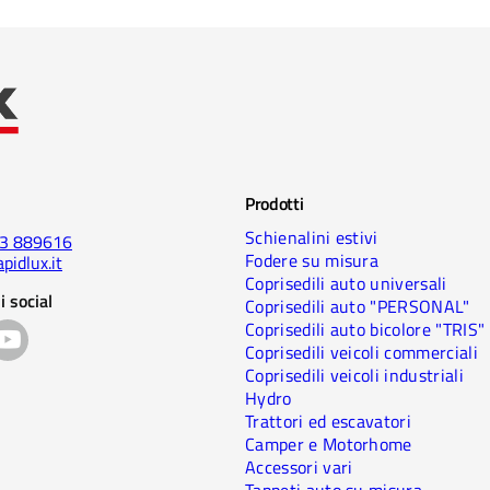
Prodotti
Schienalini estivi
23 889616
Fodere su misura
pidlux.it
Coprisedili auto universali
i social
Coprisedili auto "PERSONAL"
Coprisedili auto bicolore "TRIS"
Coprisedili veicoli commerciali
Coprisedili veicoli industriali
Hydro
Trattori ed escavatori
Camper e Motorhome
Accessori vari
Tappeti auto su misura