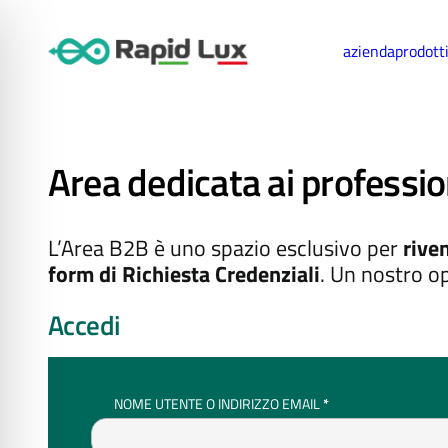
azienda
prodott
Area dedicata ai professio
L’Area B2B è uno spazio esclusivo per
riven
form di Richiesta Credenziali
. Un nostro op
Accedi
RICHIESTO
NOME UTENTE O INDIRIZZO EMAIL
*