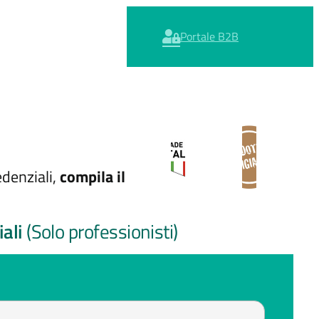
Portale B2B
edenziali,
compila il
iali
(Solo professionisti)