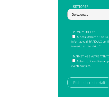
SETTORE*
PRIVACY POLICY*
Ai sensi dell’art. 13 del 
informativa di RAPIDLUX per il
in merito ai miei diritti *
MARKETING E ALTRE ATTIVIT
Autorizzo l’invio di email 
eventi e/o fiere.