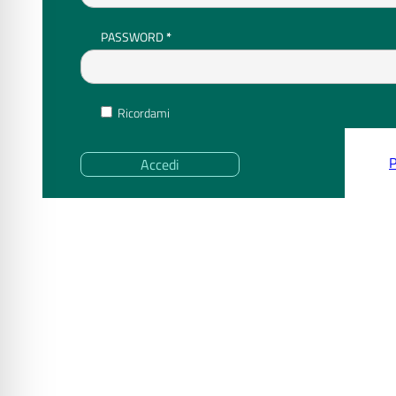
RICHIESTO
PASSWORD
*
Ricordami
P
Accedi