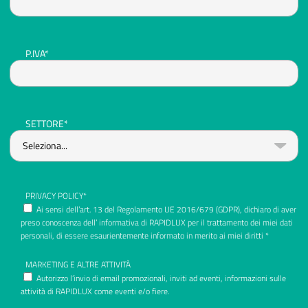
P.IVA*
SETTORE*
PRIVACY POLICY*
Ai sensi dell’art. 13 del Regolamento UE 2016/679 (GDPR), dichiaro di aver
preso conoscenza dell’ informativa di RAPIDLUX per il trattamento dei miei dati
personali, di essere esaurientemente informato in merito ai miei diritti *
MARKETING E ALTRE ATTIVITÀ
Autorizzo l’invio di email promozionali, inviti ad eventi, informazioni sulle
attività di RAPIDLUX come eventi e/o fiere.