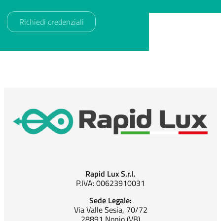
Rapid Lux S.r.l.
P.IVA: 00623910031
Sede Legale:
Via Valle Sesia, 70/72
28891 Nonio (VB)