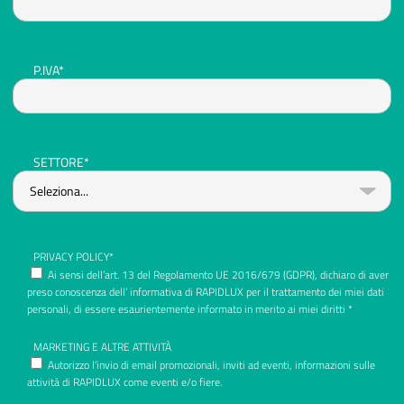
P.IVA*
SETTORE*
PRIVACY POLICY*
Ai sensi dell’art. 13 del Regolamento UE 2016/679 (GDPR), dichiaro di aver
preso conoscenza dell’ informativa di RAPIDLUX per il trattamento dei miei dati
personali, di essere esaurientemente informato in merito ai miei diritti *
MARKETING E ALTRE ATTIVITÀ
Autorizzo l’invio di email promozionali, inviti ad eventi, informazioni sulle
attività di RAPIDLUX come eventi e/o fiere.