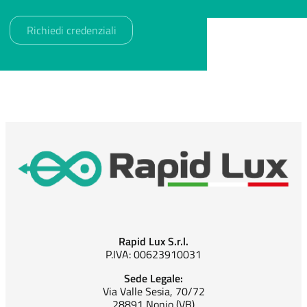
Rapid Lux S.r.l.
P.IVA: 00623910031
Sede Legale:
Via Valle Sesia, 70/72
28891 Nonio (VB)