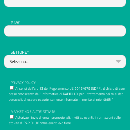
P.IVA*
SETTORE*
PRIVACY POLICY*
Ai sensi dell’art. 13 del Regolamento UE 2016/679 (GDPR), dichiaro di aver
preso conoscenza dell’ informativa di RAPIDLUX per il trattamento dei miei dati
personali, di essere esaurientemente informato in merito ai miei diritti *
MARKETING E ALTRE ATTIVITÀ
Autorizzo l’invio di email promozionali, inviti ad eventi, informazioni sulle
attività di RAPIDLUX come eventi e/o fiere.