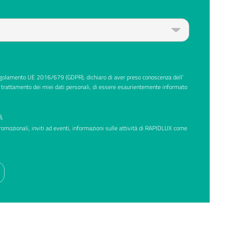
Regolamento UE 2016/679 (GDPR), dichiaro di aver preso conoscenza dell’
 trattamento dei miei dati personali, di essere esaurientemente informato
À
promozionali, inviti ad eventi, informazioni sulle attività di RAPIDLUX come