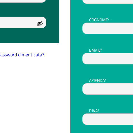
COGNOME*
EMAIL*
assword dimenticata?
AZIENDA*
P.IVA*