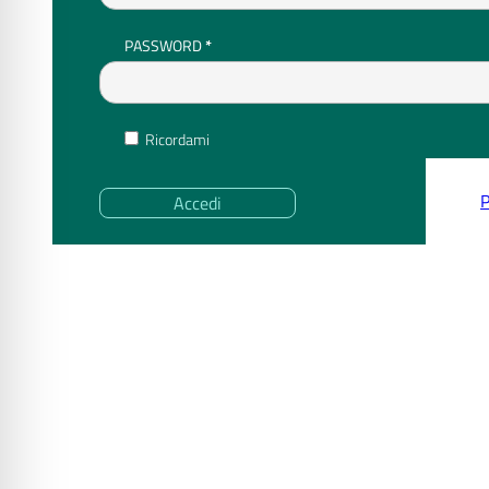
RICHIESTO
PASSWORD
*
Ricordami
P
Accedi