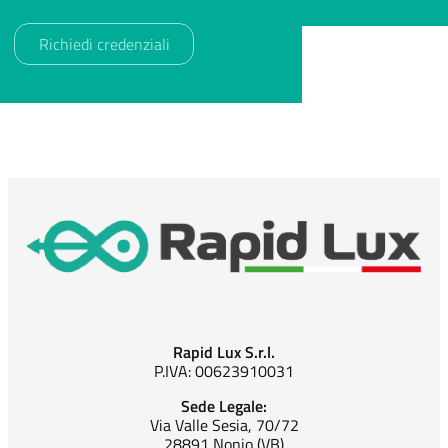
Rapid Lux S.r.l.
P.IVA: 00623910031
Sede Legale:
Via Valle Sesia, 70/72
28891 Nonio (VB)