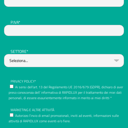
P.IVA*
SETTORE*
PRIVACY POLICY*
Ai sensi dell’art. 13 del Regolamento UE 2016/679 (GDPR), dichiaro di aver
preso conoscenza dell’ informativa di RAPIDLUX per il trattamento dei miei dati
personali, di essere esaurientemente informato in merito ai miei diritti *
MARKETING E ALTRE ATTIVITÀ
Autorizzo l’invio di email promozionali, inviti ad eventi, informazioni sulle
attività di RAPIDLUX come eventi e/o fiere.