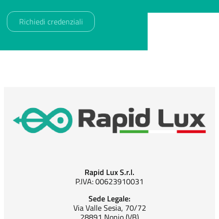
Rapid Lux S.r.l.
P.IVA: 00623910031
Sede Legale:
Via Valle Sesia, 70/72
28891 Nonio (VB)