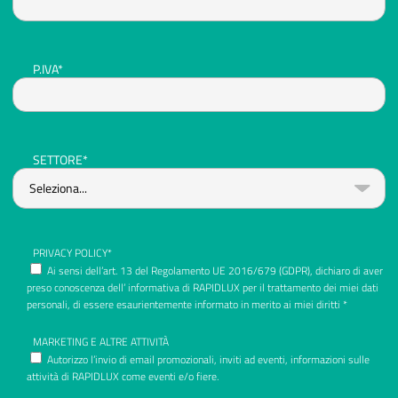
P.IVA*
SETTORE*
PRIVACY POLICY*
Ai sensi dell’art. 13 del Regolamento UE 2016/679 (GDPR), dichiaro di aver
preso conoscenza dell’ informativa di RAPIDLUX per il trattamento dei miei dati
personali, di essere esaurientemente informato in merito ai miei diritti *
MARKETING E ALTRE ATTIVITÀ
Autorizzo l’invio di email promozionali, inviti ad eventi, informazioni sulle
attività di RAPIDLUX come eventi e/o fiere.