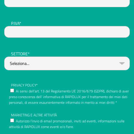
P.IVA*
SETTORE*
PRIVACY POLICY*
Ai sensi dell’art. 13 del Regolamento UE 2016/679 (GDPR), dichiaro di aver
preso conoscenza dell’ informativa di RAPIDLUX per il trattamento dei miei dati
personali, di essere esaurientemente informato in merito ai miei diritti *
MARKETING E ALTRE ATTIVITÀ
Autorizzo l’invio di email promozionali, inviti ad eventi, informazioni sulle
attività di RAPIDLUX come eventi e/o fiere.