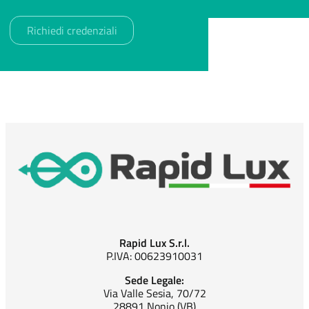
Rapid Lux S.r.l.
P.IVA: 00623910031
Sede Legale:
Via Valle Sesia, 70/72
28891 Nonio (VB)