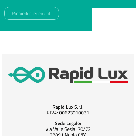
Rapid Lux S.r.l.
P.IVA: 00623910031
Sede Legale:
Via Valle Sesia, 70/72
28891 Nonio (VB)