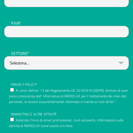
P.IVA*
SETTORE*
PRIVACY POLICY*
Ai sensi dell’art. 13 del Regolamento UE 2016/679 (GDPR), dichiaro di aver
preso conoscenza dell’ informativa di RAPIDLUX per il trattamento dei miei dati
personali, di essere esaurientemente informato in merito ai miei diritti *
MARKETING E ALTRE ATTIVITÀ
Autorizzo l’invio di email promozionali, inviti ad eventi, informazioni sulle
attività di RAPIDLUX come eventi e/o fiere.