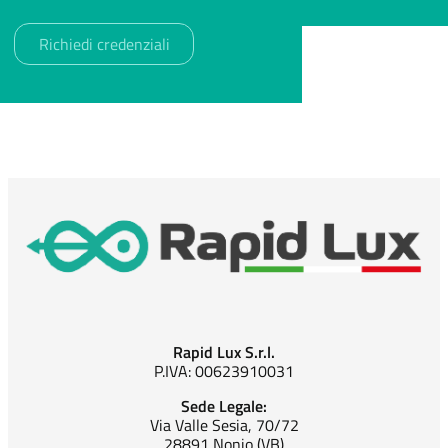
Rapid Lux S.r.l.
P.IVA: 00623910031
Sede Legale:
Via Valle Sesia, 70/72
28891 Nonio (VB)