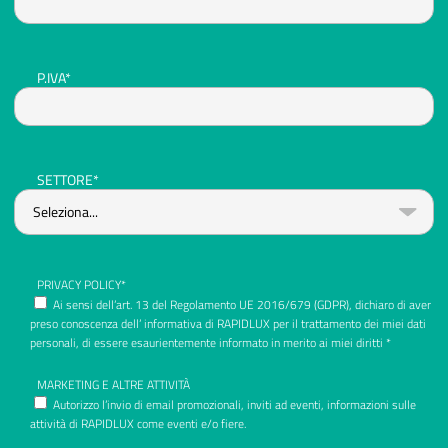
P.IVA*
SETTORE*
PRIVACY POLICY*
Ai sensi dell’art. 13 del Regolamento UE 2016/679 (GDPR), dichiaro di aver
preso conoscenza dell’ informativa di RAPIDLUX per il trattamento dei miei dati
personali, di essere esaurientemente informato in merito ai miei diritti *
MARKETING E ALTRE ATTIVITÀ
Autorizzo l’invio di email promozionali, inviti ad eventi, informazioni sulle
attività di RAPIDLUX come eventi e/o fiere.