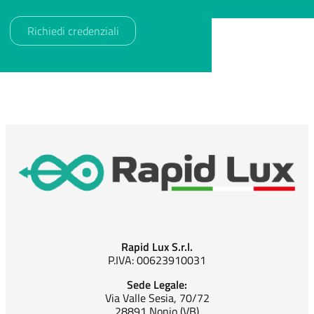
Rapid Lux S.r.l.
P.IVA: 00623910031
Sede Legale:
Via Valle Sesia, 70/72
28891 Nonio (VB)