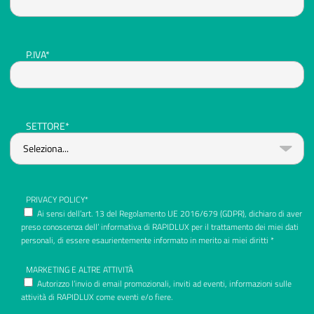
P.IVA*
SETTORE*
PRIVACY POLICY*
Ai sensi dell’art. 13 del Regolamento UE 2016/679 (GDPR), dichiaro di aver
preso conoscenza dell’ informativa di RAPIDLUX per il trattamento dei miei dati
personali, di essere esaurientemente informato in merito ai miei diritti *
MARKETING E ALTRE ATTIVITÀ
Autorizzo l’invio di email promozionali, inviti ad eventi, informazioni sulle
attività di RAPIDLUX come eventi e/o fiere.