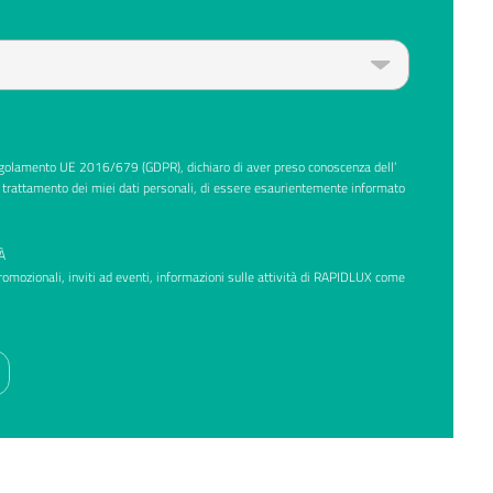
Regolamento UE 2016/679 (GDPR), dichiaro di aver preso conoscenza dell’
 trattamento dei miei dati personali, di essere esaurientemente informato
À
promozionali, inviti ad eventi, informazioni sulle attività di RAPIDLUX come