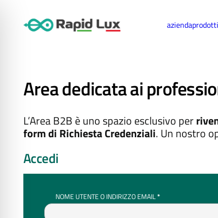
azienda
prodott
Area dedicata ai professio
L’Area B2B è uno spazio esclusivo per
riven
form di Richiesta Credenziali
. Un nostro op
Accedi
RICHIESTO
NOME UTENTE O INDIRIZZO EMAIL
*