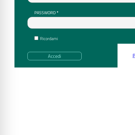
RICHIESTO
PASSWORD
*
Ricordami
P
Accedi