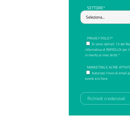
SETTORE*
PRIVACY POLICY*
Ai sensi dell’art. 13 del 
informativa di RAPIDLUX per il
in merito ai miei diritti *
MARKETING E ALTRE ATTIVIT
Autorizzo l’invio di email 
eventi e/o fiere.