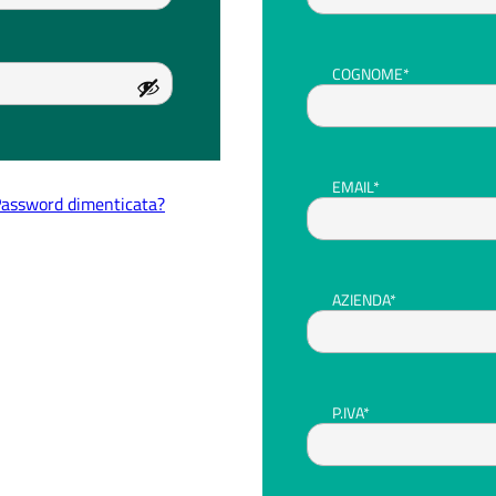
COGNOME*
EMAIL*
assword dimenticata?
AZIENDA*
P.IVA*