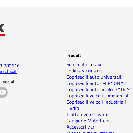
Prodotti
Schienalini estivi
23 889616
Fodere su misura
pidlux.it
Coprisedili auto universali
i social
Coprisedili auto "PERSONAL"
Coprisedili auto bicolore "TRIS"
Coprisedili veicoli commerciali
Coprisedili veicoli industriali
Hydro
Trattori ed escavatori
Camper e Motorhome
Accessori vari
Tappeti auto su misura