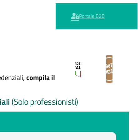
Portale B2B
edenziali,
compila il
iali
(Solo professionisti)