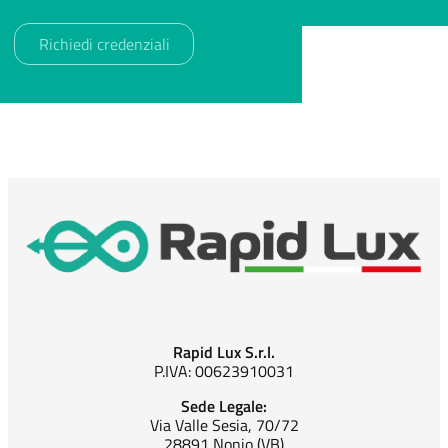
Rapid Lux S.r.l.
P.IVA: 00623910031
Sede Legale:
Via Valle Sesia, 70/72
28891 Nonio (VB)