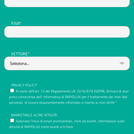
P.IVA*
SETTORE*
PRIVACY POLICY*
Ai sensi dell’art. 13 del Regolamento UE 2016/679 (GDPR), dichiaro di aver
preso conoscenza dell’ informativa di RAPIDLUX per il trattamento dei miei dati
personali, di essere esaurientemente informato in merito ai miei diritti *
MARKETING E ALTRE ATTIVITÀ
Autorizzo l’invio di email promozionali, inviti ad eventi, informazioni sulle
attività di RAPIDLUX come eventi e/o fiere.