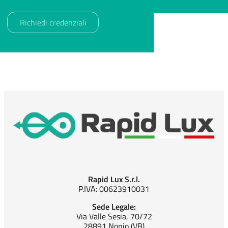
Rapid Lux S.r.l.
P.IVA: 00623910031
Sede Legale:
Via Valle Sesia, 70/72
28891 Nonio (VB)