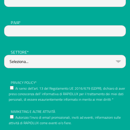
P.IVA*
SETTORE*
PRIVACY POLICY*
Ai sensi dell’art. 13 del Regolamento UE 2016/679 (GDPR), dichiaro di aver
preso conoscenza dell’ informativa di RAPIDLUX per il trattamento dei miei dati
personali, di essere esaurientemente informato in merito ai miei diritti *
MARKETING E ALTRE ATTIVITÀ
Autorizzo l’invio di email promozionali, inviti ad eventi, informazioni sulle
attività di RAPIDLUX come eventi e/o fiere.