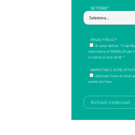
SETTORE*
PRIVACY POLICY*
Ai sensi dell’art. 13 del 
informativa di RAPIDLUX per il
in merito ai miei diritti *
MARKETING E ALTRE ATTIVIT
Autorizzo l’invio di email 
eventi e/o fiere.