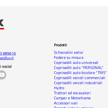
Prodotti
Schienalini estivi
23 889616
Fodere su misura
pidlux.it
Coprisedili auto universali
i social
Coprisedili auto "PERSONAL"
Coprisedili auto bicolore "TRIS"
Coprisedili veicoli commerciali
Coprisedili veicoli industriali
Hydro
Trattori ed escavatori
Camper e Motorhome
Accessori vari
Tappeti auto su misura