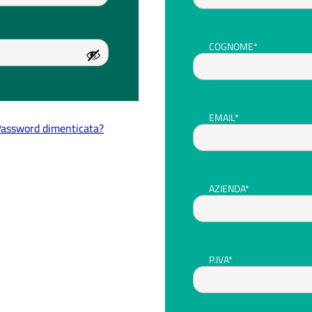
COGNOME*
EMAIL*
assword dimenticata?
AZIENDA*
P.IVA*