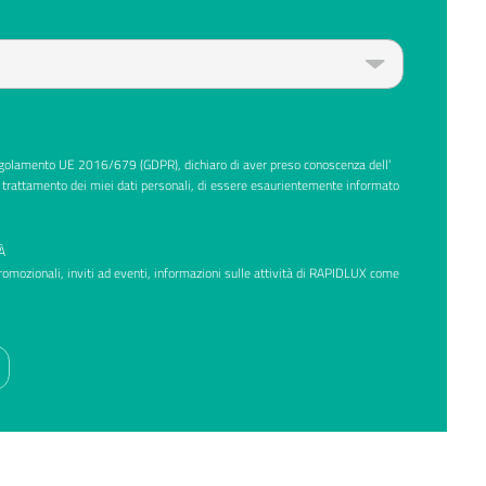
Regolamento UE 2016/679 (GDPR), dichiaro di aver preso conoscenza dell’
 trattamento dei miei dati personali, di essere esaurientemente informato
À
promozionali, inviti ad eventi, informazioni sulle attività di RAPIDLUX come