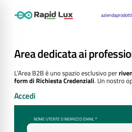
azienda
prodott
Area dedicata ai professio
L’Area B2B è uno spazio esclusivo per
riven
form di Richiesta Credenziali
. Un nostro op
Accedi
RICHIESTO
NOME UTENTE O INDIRIZZO EMAIL
*