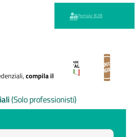
Portale B2B
edenziali,
compila il
iali
(Solo professionisti)