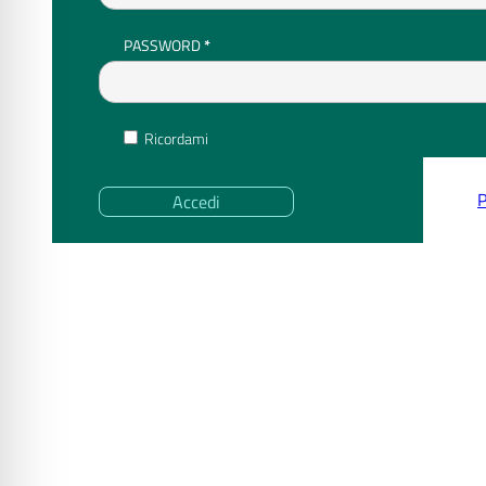
RICHIESTO
PASSWORD
*
Ricordami
P
Accedi